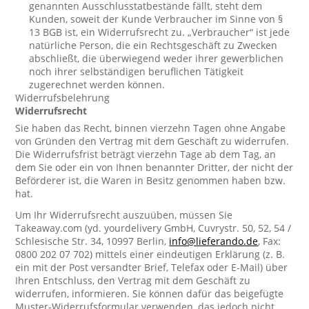
genannten Ausschlusstatbestände fällt, steht dem
Kunden, soweit der Kunde Verbraucher im Sinne von §
13 BGB ist, ein Widerrufsrecht zu. „Verbraucher“ ist jede
natürliche Person, die ein Rechtsgeschäft zu Zwecken
abschließt, die überwiegend weder ihrer gewerblichen
noch ihrer selbständigen beruflichen Tätigkeit
zugerechnet werden können.
Widerrufsbelehrung
Widerrufsrecht
Sie haben das Recht, binnen vierzehn Tagen ohne Angabe
von Gründen den Vertrag mit dem Geschäft zu widerrufen.
Die Widerrufsfrist beträgt vierzehn Tage ab dem Tag, an
dem Sie oder ein von Ihnen benannter Dritter, der nicht der
Beförderer ist, die Waren in Besitz genommen haben bzw.
hat.
Um Ihr Widerrufsrecht auszuüben, müssen Sie
Takeaway.com (yd. yourdelivery GmbH, Cuvrystr. 50, 52, 54 /
Schlesische Str. 34, 10997 Berlin,
info@lieferando.de
, Fax:
0800 202 07 702) mittels einer eindeutigen Erklärung (z. B.
ein mit der Post versandter Brief, Telefax oder E-Mail) über
Ihren Entschluss, den Vertrag mit dem Geschäft zu
widerrufen, informieren. Sie können dafür das beigefügte
Muster-Widerrufsformular verwenden, das jedoch nicht