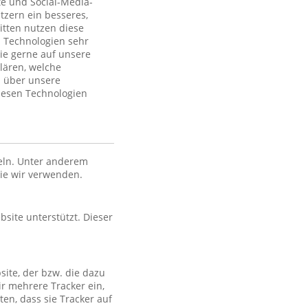
te und Social-Media-
tzern ein besseres,
itten nutzen diese
 Technologien sehr
ie gerne auf unsere
lären, welche
n über unsere
iesen Technologien
eln. Unter anderem
die wir verwenden.
bsite unterstützt. Dieser
site, der bzw. die dazu
ir mehrere Tracker ein,
en, dass sie Tracker auf