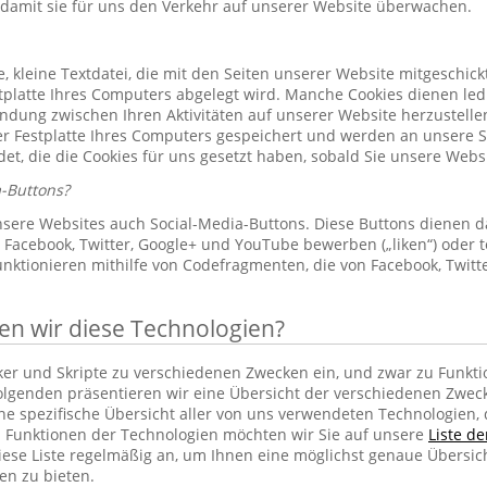
 damit sie für uns den Verkehr auf unserer Website überwachen.
le, kleine Textdatei, die mit den Seiten unserer Website mitgeschic
platte Ihres Computers abgelegt wird. Manche Cookies dienen led
indung zwischen Ihren Aktivitäten auf unserer Website herzustelle
r Festplatte Ihres Computers gespeichert und werden an unsere S
et, die die Cookies für uns gesetzt haben, sobald Sie unsere Web
-Buttons?
sere Websites auch Social-Media-Buttons. Diese Buttons dienen d
Facebook, Twitter, Google+ und YouTube bewerben („liken“) oder te
unktionieren mithilfe von Codefragmenten, die von Facebook, Twit
 wir diese Technologien?
cker und Skripte zu verschiedenen Zwecken ein, und zwar zu Funkti
lgenden präsentieren wir eine Übersicht der verschiedenen Zwec
ine spezifische Übersicht aller von uns verwendeten Technologien
 Funktionen der Technologien möchten wir Sie auf unsere
Liste d
iese Liste regelmäßig an, um Ihnen eine möglichst genaue Übersic
en zu bieten.