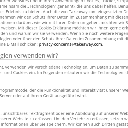
ihren Websites und in ihren Anwendungen Cookies, Tracker, Skrip
emeinsam die „Technologien“ genannt), die uns dabei helfen, Benu
res Erlebnis zu bieten. Auch die von Takeaway.com eingesetzten Dr
h nehmen wir den Schutz Ihrer Daten im Zusammenhang mit diesen
rmationen darüber, wie wir mit Ihren Daten umgehen, möchten wir S
rweisen. Mit dieser Cookie-Erklärung möchten wir Ihnen gerne erk
nden und warum wir sie verwenden. Wenn Sie noch weitere Frage
ogien oder über den Schutz Ihrer Daten im Zusammenhang mit d
ine E-Mail schicken:
privacy-concerns@takeaway.com
.
gien verwenden wir?
hnt, verwenden wir verschiedene Technologien, um Daten zu samm
ker und Cookies ein. Im Folgenden erläutern wir die Technologien, 
r Programmcode, der die Funktionalität und Interaktivität unserer We
erver oder auf Ihrem Gerät ausgeführt wird.
es, unsichtbares Textfragment oder eine Abbildung auf unserer Web
nserer Website zu erfassen. Um den Verkehr zu erfassen, setzen w
 Informationen über Sie speichern. Wir können auch Dritten gestatt